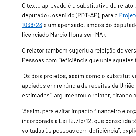
O texto aprovado é o
substitutivo
do relator
deputado Josenildo (PDT-AP), para o
Projet
1038/23
e um
apensado
, ambos do deputad
licenciado Márcio Honaiser (MA).
O relator também sugeriu a rejeição de ver
Pessoas com Deficiência que unia aqueles 
“Os dois projetos, assim como o substituti
apoiados em renúncia de receitas da União,
estimados”, argumentou o relator, citando a
“Assim, para evitar impacto financeiro e or
incorporada à Lei 12.715/12, que consolida t
voltadas às pessoas com deficiência”, expl