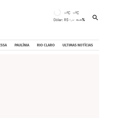
--ºC --ºC
Open
Dólar: R$ -,--
--.--%
Search
ESSA
PAULÍNIA
RIO CLARO
ULTIMAS NOTÍCIAS