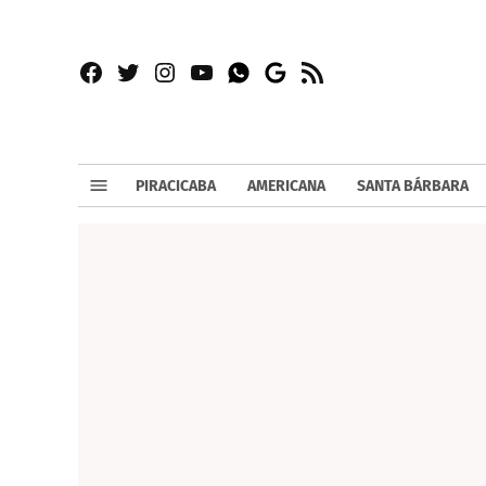
Facebook
Twitter
Instagram
YouTube
RSS
Whatsapp
Google
News
PIRACICABA
AMERICANA
SANTA BÁRBARA