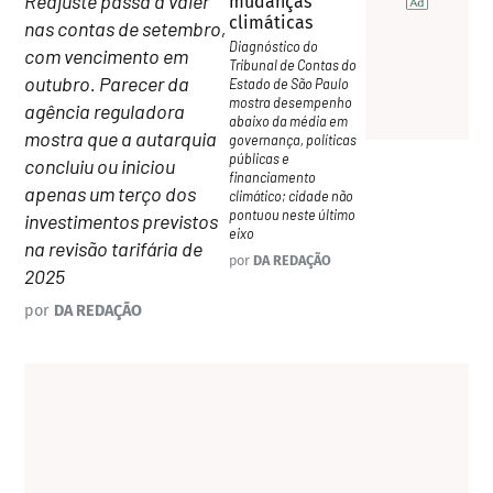
Reajuste passa a valer
mudanças
climáticas
nas contas de setembro,
Diagnóstico do
com vencimento em
Tribunal de Contas do
outubro. Parecer da
Estado de São Paulo
mostra desempenho
agência reguladora
abaixo da média em
mostra que a autarquia
governança, políticas
públicas e
concluiu ou iniciou
financiamento
apenas um terço dos
climático; cidade não
pontuou neste último
investimentos previstos
eixo
na revisão tarifária de
por
DA REDAÇÃO
2025
por
DA REDAÇÃO