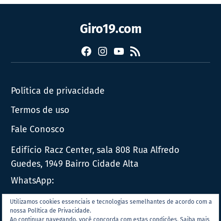
Giro19.com
Facebook
Instagram
YouTube
RSS
Política de privacidade
Termos de uso
Fale Conosco
Edifício Racz Center, sala 808 Rua Alfredo
Guedes, 1949 Bairro Cidade Alta
WhatsApp:
E-mail:
contato@giro19.com.br
Utilizamos cookies essenciais e tecnologias semelhantes de acordo com a
nossa Política de Privacidade.
Ao continuar navegando, você concorda com estas condições.
Saiba mais