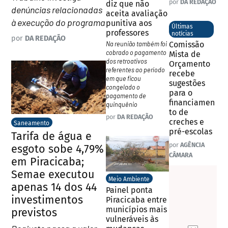
por
DA REDAÇÃO
diz que não
denúncias relacionadas
aceita avaliação
à execução do programa
punitiva aos
Últimas
professores
notícias
por
DA REDAÇÃO
Na reunião também foi
Comissão
cobrado o pagamento
Mista de
dos retroativos
Orçamento
referentes ao período
recebe
em que ficou
sugestões
congelado o
para o
pagamento de
financiamen
quinquênio
to de
por
DA REDAÇÃO
creches e
Saneamento
pré-escolas
Tarifa de água e
por
AGÊNCIA
esgoto sobe 4,79%
CÂMARA
em Piracicaba;
Semae executou
Meio Ambiente
apenas 14 dos 44
Painel ponta
investimentos
Piracicaba entre
municípios mais
previstos
vulneráveis às