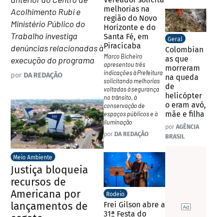
melhorias na
Acolhimento Rubi e
região do Novo
Ministério Público do
Horizonte e do
Trabalho investiga
Santa Fé, em
Geral
Piracicaba
denúncias relacionadas à
Colombian
Marco Bicheiro
as que
execução do programa
apresentou três
morreram
indicações à Prefeitura
por
DA REDAÇÃO
na queda
solicitando melhorias
de
voltadas à segurança
helicópter
no trânsito, à
o eram avó,
conservação de
mãe e filha
espaços públicos e à
iluminação
por
AGÊNCIA
por
DA REDAÇÃO
BRASIL
Meio Ambiente
Justiça bloqueia
recursos de
Americana por
Rodeio
lançamentos de
Frei Gilson abre a
31ª Festa do