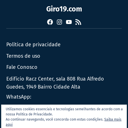
Giro19.com
Facebook
Instagram
YouTube
RSS
Política de privacidade
Termos de uso
Fale Conosco
Edifício Racz Center, sala 808 Rua Alfredo
Guedes, 1949 Bairro Cidade Alta
WhatsApp:
E-mail:
contato@giro19.com.br
Utilizamos cookies essenciais e tecnologias semelhantes de acordo com a
nossa Política de Privacidade.
Ao continuar navegando, você concorda com estas condições.
Saiba mais
© 2026 | TODOS OS DIREITOS RESERVADOS AO GIRO19.COM.BR.
aqui
ESTE MATERIAL NÃO PODE SER PUBLICADO, TRANSMITIDO POR