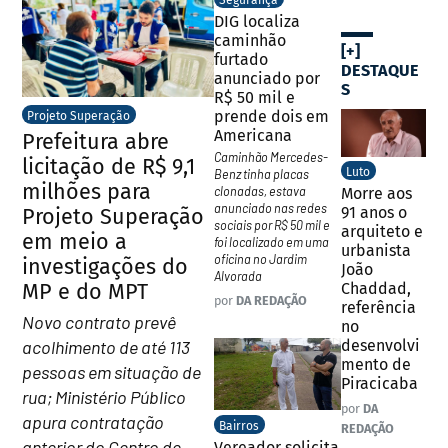
Segurança
DIG localiza
caminhão
[+]
furtado
DESTAQUE
anunciado por
S
R$ 50 mil e
prende dois em
Projeto Superação
Americana
Prefeitura abre
Caminhão Mercedes-
licitação de R$ 9,1
Luto
Benz tinha placas
milhões para
clonadas, estava
Morre aos
anunciado nas redes
91 anos o
Projeto Superação
sociais por R$ 50 mil e
arquiteto e
em meio a
foi localizado em uma
urbanista
oficina no Jardim
investigações do
João
Alvorada
MP e do MPT
Chaddad,
por
DA REDAÇÃO
referência
Novo contrato prevê
no
acolhimento de até 113
desenvolvi
mento de
pessoas em situação de
Piracicaba
rua; Ministério Público
por
DA
apura contratação
Bairros
REDAÇÃO
anterior do Centro de
Vereador solicita