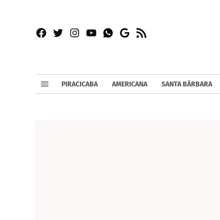
Facebook
Twitter
Instagram
YouTube
RSS
Whatsapp
Google
News
PIRACICABA
AMERICANA
SANTA BÁRBARA