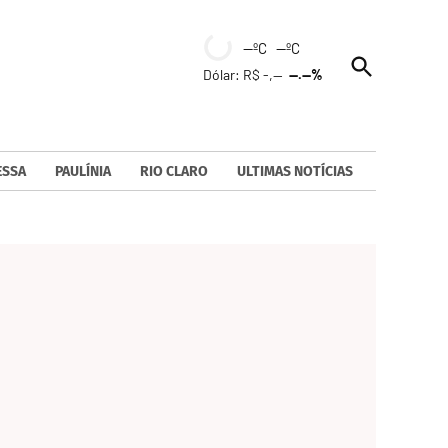
--ºC --ºC
Open
Dólar: R$ -,--
--.--%
Search
ESSA
PAULÍNIA
RIO CLARO
ULTIMAS NOTÍCIAS