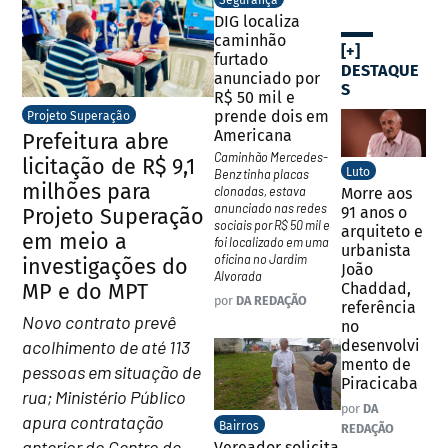
Segurança
DIG localiza
caminhão
[+]
furtado
DESTAQUE
anunciado por
S
R$ 50 mil e
prende dois em
Projeto Superação
Americana
Prefeitura abre
Caminhão Mercedes-
licitação de R$ 9,1
Luto
Benz tinha placas
milhões para
clonadas, estava
Morre aos
anunciado nas redes
91 anos o
Projeto Superação
sociais por R$ 50 mil e
arquiteto e
em meio a
foi localizado em uma
urbanista
oficina no Jardim
investigações do
João
Alvorada
MP e do MPT
Chaddad,
por
DA REDAÇÃO
referência
Novo contrato prevê
no
acolhimento de até 113
desenvolvi
mento de
pessoas em situação de
Piracicaba
rua; Ministério Público
por
DA
apura contratação
Bairros
REDAÇÃO
anterior do Centro de
Vereador solicita