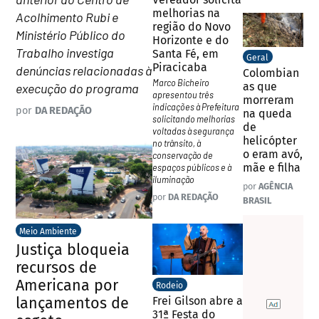
melhorias na
Acolhimento Rubi e
região do Novo
Ministério Público do
Horizonte e do
Trabalho investiga
Santa Fé, em
Geral
Piracicaba
denúncias relacionadas à
Colombian
Marco Bicheiro
as que
execução do programa
apresentou três
morreram
indicações à Prefeitura
por
DA REDAÇÃO
na queda
solicitando melhorias
de
voltadas à segurança
helicópter
no trânsito, à
o eram avó,
conservação de
mãe e filha
espaços públicos e à
iluminação
por
AGÊNCIA
por
DA REDAÇÃO
BRASIL
Meio Ambiente
Justiça bloqueia
recursos de
Americana por
Rodeio
lançamentos de
Frei Gilson abre a
31ª Festa do