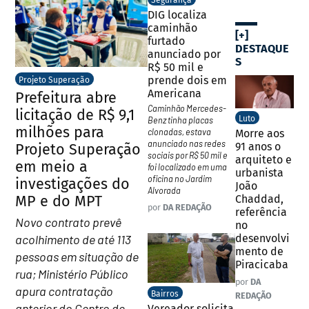
Segurança
DIG localiza
caminhão
[+]
furtado
DESTAQUE
anunciado por
S
R$ 50 mil e
prende dois em
Projeto Superação
Americana
Prefeitura abre
Caminhão Mercedes-
licitação de R$ 9,1
Luto
Benz tinha placas
milhões para
clonadas, estava
Morre aos
anunciado nas redes
91 anos o
Projeto Superação
sociais por R$ 50 mil e
arquiteto e
em meio a
foi localizado em uma
urbanista
oficina no Jardim
investigações do
João
Alvorada
MP e do MPT
Chaddad,
por
DA REDAÇÃO
referência
Novo contrato prevê
no
acolhimento de até 113
desenvolvi
mento de
pessoas em situação de
Piracicaba
rua; Ministério Público
por
DA
apura contratação
Bairros
REDAÇÃO
anterior do Centro de
Vereador solicita