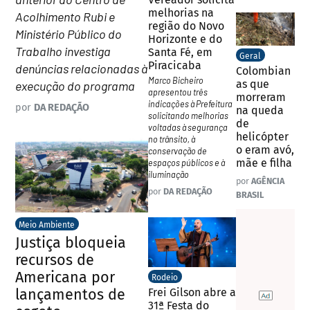
melhorias na
Acolhimento Rubi e
região do Novo
Ministério Público do
Horizonte e do
Trabalho investiga
Santa Fé, em
Geral
Piracicaba
denúncias relacionadas à
Colombian
Marco Bicheiro
as que
execução do programa
apresentou três
morreram
indicações à Prefeitura
por
DA REDAÇÃO
na queda
solicitando melhorias
de
voltadas à segurança
helicópter
no trânsito, à
o eram avó,
conservação de
mãe e filha
espaços públicos e à
iluminação
por
AGÊNCIA
por
DA REDAÇÃO
BRASIL
Meio Ambiente
Justiça bloqueia
recursos de
Americana por
Rodeio
lançamentos de
Frei Gilson abre a
31ª Festa do