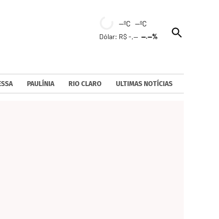
--ºC --ºC
Open
Dólar: R$ -,--
--.--%
Search
ESSA
PAULÍNIA
RIO CLARO
ULTIMAS NOTÍCIAS