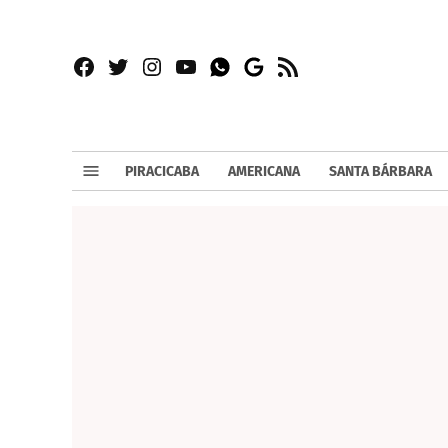
Facebook
Twitter
Instagram
YouTube
RSS
Whatsapp
Google
News
PIRACICABA
AMERICANA
SANTA BÁRBARA