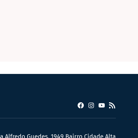
Facebook
Instagram
YouTube
RSS
ua Alfredo Guedes, 1949 Bairro Cidade Alta