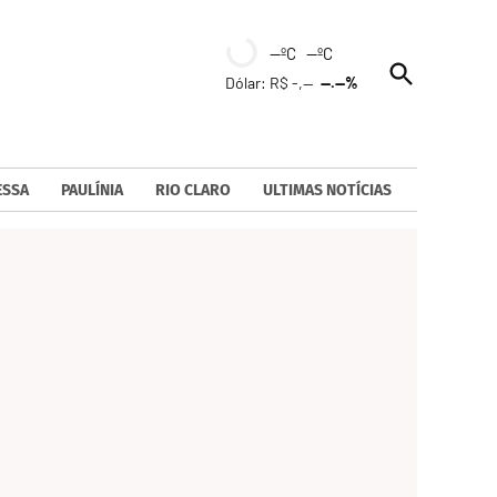
--ºC --ºC
Open
Dólar: R$ -,--
--.--%
Search
ESSA
PAULÍNIA
RIO CLARO
ULTIMAS NOTÍCIAS