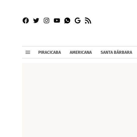
Facebook
Twitter
Instagram
YouTube
RSS
Whatsapp
Google
News
PIRACICABA
AMERICANA
SANTA BÁRBARA