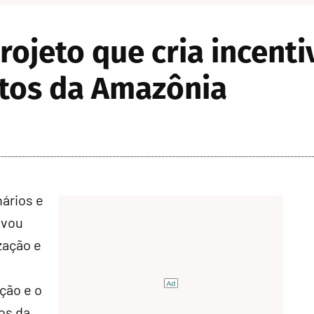
ojeto que cria incenti
tos da Amazônia
ários e
ovou
zação e
ação e o
os da