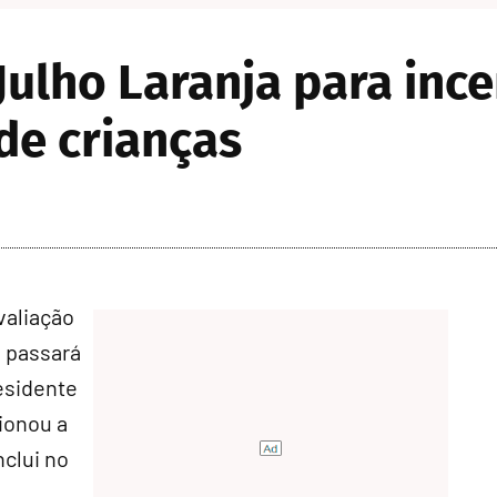
Julho Laranja para ince
de crianças
valiação
s passará
esidente
cionou a
nclui no