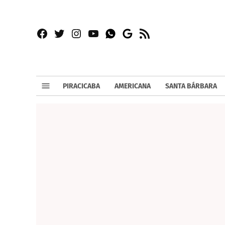
Facebook
Twitter
Instagram
YouTube
RSS
Whatsapp
Google
News
PIRACICABA
AMERICANA
SANTA BÁRBARA