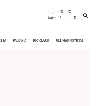
--ºC --ºC
Open
Dólar: R$ -,--
--.--%
Search
ESSA
PAULÍNIA
RIO CLARO
ULTIMAS NOTÍCIAS