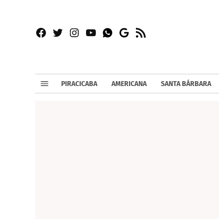
Facebook
Twitter
Instagram
YouTube
RSS
Whatsapp
Google
News
PIRACICABA
AMERICANA
SANTA BÁRBARA