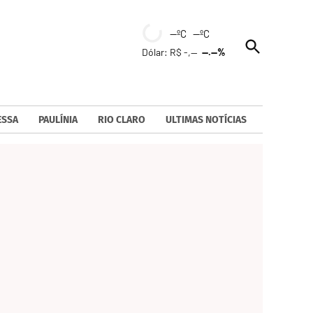
--ºC --ºC
Open
Dólar: R$ -,--
--.--%
Search
ESSA
PAULÍNIA
RIO CLARO
ULTIMAS NOTÍCIAS