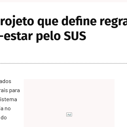
rojeto que define reg
-estar pelo SUS
tados
rais para
Sistema
ia no
 do