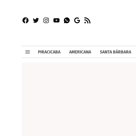
Facebook
Twitter
Instagram
YouTube
RSS
Whatsapp
Google
News
PIRACICABA
AMERICANA
SANTA BÁRBARA