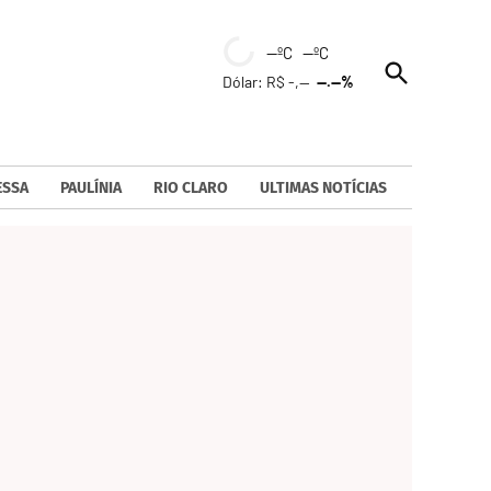
--ºC --ºC
Open
Dólar: R$ -,--
--.--%
Search
ESSA
PAULÍNIA
RIO CLARO
ULTIMAS NOTÍCIAS