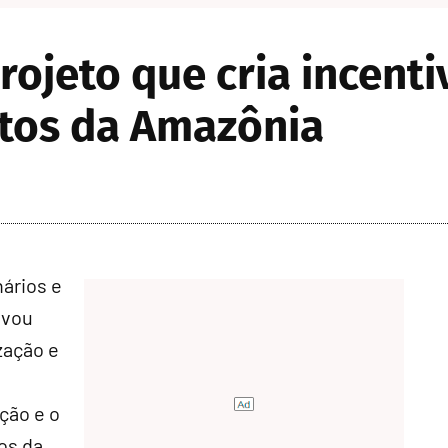
ojeto que cria incenti
tos da Amazônia
ários e
ovou
zação e
ação e o
os da