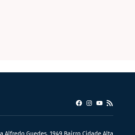
Facebook
Instagram
YouTube
RSS
ua Alfredo Guedes, 1949 Bairro Cidade Alta