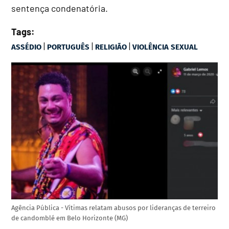
sentença condenatória.
Tags:
|
|
|
ASSÉDIO
PORTUGUÊS
RELIGIÃO
VIOLÊNCIA SEXUAL
Agência Pública - Vítimas relatam abusos por lideranças de terreiro
de candomblé em Belo Horizonte (MG)