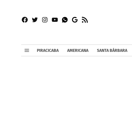
Facebook
Twitter
Instagram
YouTube
RSS
Whatsapp
Google
News
PIRACICABA
AMERICANA
SANTA BÁRBARA