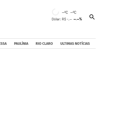
--ºC --ºC
Open
Dólar: R$ -,--
--.--%
Search
ESSA
PAULÍNIA
RIO CLARO
ULTIMAS NOTÍCIAS