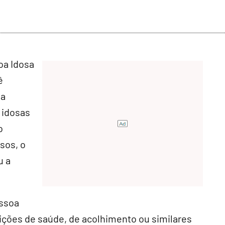
oa Idosa
ê
 a
 idosas
o
sos, o
u a
essoa
ições de saúde, de acolhimento ou similares