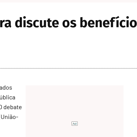
a discute os benefício
tados
pública
 O debate
(União-
o