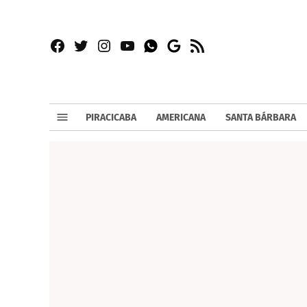
Facebook
Twitter
Instagram
YouTube
RSS
Whatsapp
Google
News
PIRACICABA
AMERICANA
SANTA BÁRBARA