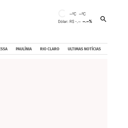
--ºC --ºC
Open
Dólar: R$ -,--
--.--%
Search
ESSA
PAULÍNIA
RIO CLARO
ULTIMAS NOTÍCIAS