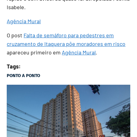
Isabele.
Agência Mural
O post
Falta de semáforo para pedestres em
cruzamento de Itaquera põe moradores em risco
apareceu primeiro em
Agência Mural
.
Tags:
PONTO A PONTO