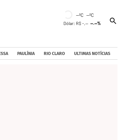
--ºC --ºC
Open
Dólar: R$ -,--
--.--%
Search
ESSA
PAULÍNIA
RIO CLARO
ULTIMAS NOTÍCIAS