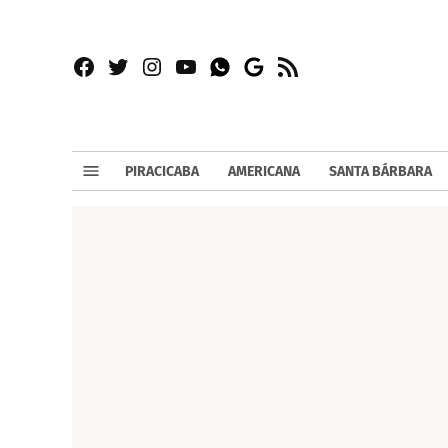
Facebook
Twitter
Instagram
YouTube
RSS
Whatsapp
Google
News
PIRACICABA
AMERICANA
SANTA BÁRBARA