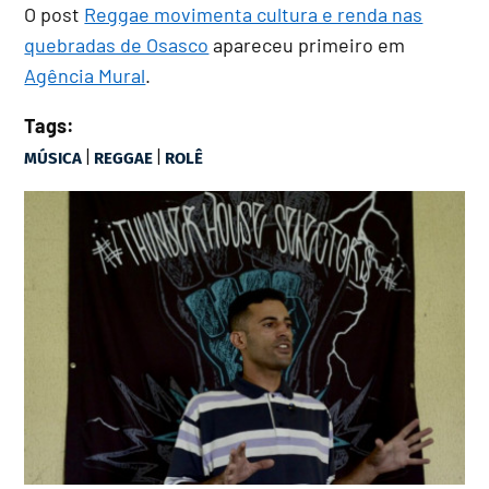
O post
Reggae movimenta cultura e renda nas
quebradas de Osasco
apareceu primeiro em
Agência Mural
.
Tags:
|
|
MÚSICA
REGGAE
ROLÊ