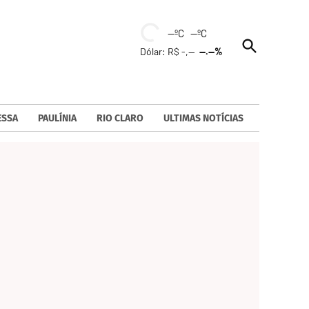
--ºC --ºC
Open
Dólar: R$ -,--
--.--%
Search
ESSA
PAULÍNIA
RIO CLARO
ULTIMAS NOTÍCIAS