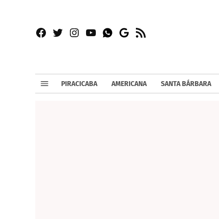
Facebook
Twitter
Instagram
YouTube
RSS
Whatsapp
Google
News
PIRACICABA
AMERICANA
SANTA BÁRBARA