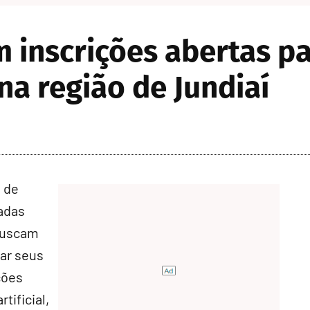
 inscrições abertas p
na região de Jundiaí
 de
tadas
buscam
ar seus
ções
tificial,