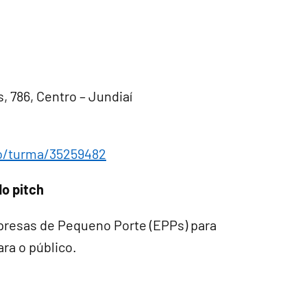
 786, Centro – Jundiaí
to/turma/35259482
o pitch
presas de Pequeno Porte (EPPs) para
ra o público.